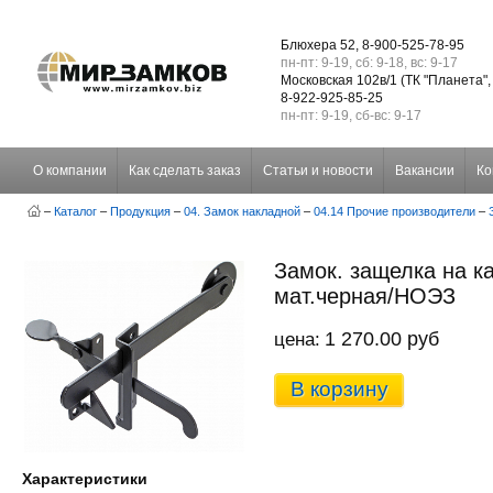
Блюхера 52, 8-900-525-78-95
пн-пт: 9-19, сб: 9-18, вс: 9-17
Московская 102в/1 (ТК "Планета",
8-922-925-85-25
пн-пт: 9-19, сб-вс: 9-17
О компании
Как сделать заказ
Статьи и новости
Вакансии
Ко
–
Каталог
–
Продукция
–
04. Замок накладной
–
04.14 Прочие производители
–
Замок. защелка на ка
мат.черная/НОЭЗ
1 270.00 руб
цена:
В корзину
Характеристики