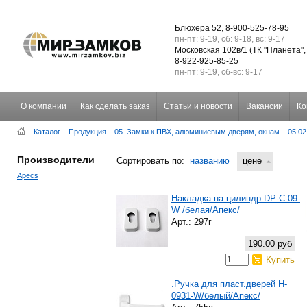
Блюхера 52, 8-900-525-78-95
пн-пт: 9-19, сб: 9-18, вс: 9-17
Московская 102в/1 (ТК "Планета",
8-922-925-85-25
пн-пт: 9-19, сб-вс: 9-17
О компании
Как сделать заказ
Статьи и новости
Вакансии
Ко
–
Каталог
–
Продукция
–
05. Замки к ПВХ, алюминиевым дверям, окнам
–
05.0
Производители
Сортировать по:
названию
цене
Apecs
Накладка на цилиндр DP-C-09-
W /белая/Апекс/
Арт.: 297г
190.00 руб
Купить
.Ручка для пласт.дверей H-
0931-W/белый/Апекс/