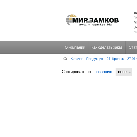
Б
пн
М
8
пн
О компании
Как сделать заказ
Стат
–
Каталог
–
Продукция
–
27. Крепеж
–
27.01
Сортировать по:
названию
цене