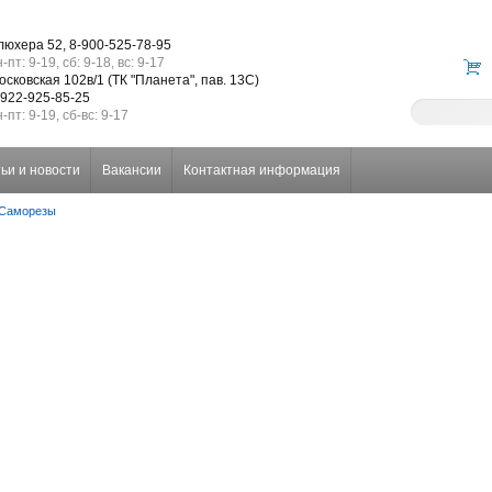
люхера 52, 8-900-525-78-95
-пт: 9-19, сб: 9-18, вс: 9-17
осковская 102в/1 (ТК "Планета", пав. 13С)
-922-925-85-25
-пт: 9-19, сб-вс: 9-17
ьи и новости
Вакансии
Контактная информация
 Саморезы