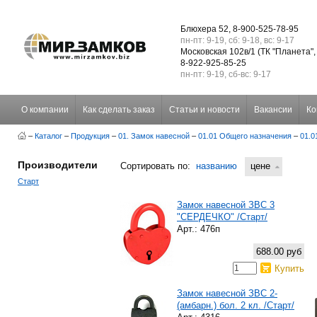
Блюхера 52, 8-900-525-78-95
пн-пт: 9-19, сб: 9-18, вс: 9-17
Московская 102в/1 (ТК "Планета",
8-922-925-85-25
пн-пт: 9-19, сб-вс: 9-17
О компании
Как сделать заказ
Статьи и новости
Вакансии
Ко
–
Каталог
–
Продукция
–
01. Замок навесной
–
01.01 Общего назначения
–
01.0
Производители
Сортировать по:
названию
цене
Старт
Замок навесной ЗВС 3
"СЕРДЕЧКО" /Старт/
Арт.: 476п
688.00 руб
Купить
Замок навесной ЗВС 2-
(амбарн.) бол. 2 кл. /Старт/