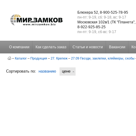
Блюхера 52, 8-900-525-78-95
пн-пт: 9-19, сб: 9-18, вс: 9-17
Московская 102в/1 (ТК "Планета",
8-922-925-85-25
пн-пт: 9-19, сб-вс: 9-17
О компании
Как сделать заказ
Статьи и новости
Вакансии
Ко
–
Каталог
–
Продукция
–
27. Крепеж
–
27.09 Гвозди, заклепки, кляймеры, скобы
Сортировать по:
названию
цене