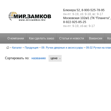
Блюхера 52, 8-900-525-78-95
пн-пт: 9-19, сб: 9-18, вс: 9-17
Московская 102в/1 (ТК "Планета",
8-922-925-85-25
пн-пт: 9-19, сб-вс: 9-17
О компании
Как сделать заказ
Статьи и новости
Вакансии
Ко
–
Каталог
–
Продукция
–
09. Ручки дверные и аксессуары
–
09.02 Ручки на пла
Сортировать по:
названию
цене