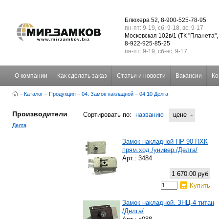
Блюхера 52, 8-900-525-78-95
пн-пт: 9-19, сб: 9-18, вс: 9-17
Московская 102в/1 (ТК "Планета",
8-922-925-85-25
пн-пт: 9-19, сб-вс: 9-17
О компании
Как сделать заказ
Статьи и новости
Вакансии
Ко
–
Каталог
–
Продукция
–
04. Замок накладной
–
04.10 Делга
Производители
Сортировать по:
названию
цене
Делга
Замок накладной ПР-90 ПХК
прям.ход /универ./Делга/
Арт.: 3484
1 670.00 руб
Купить
Замок накладной. ЗНЦ-4 титан
/Делга/