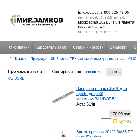
Блюхера 52, 8-900-525-78-95
пн-пт: 9-19, сб: 9-18, вс: 9-17
Московская 102в/1 (ТК "Планета",
8-922-925-85-25
пн-пт: 9-19, сб-вс: 9-17
О компании
Как сделать заказ
Статьи и новости
Вакансии
Ко
–
Каталог
–
Продукция
–
05. Замки к ПВХ, алюминиевым дверям, окнам
–
05.0
Производители
Сортировать по:
названию
цене
PALIDORE
Запорная планка JG01 для
проф. дверей/
мат.хром/PALIDORE/
Арт.: 314п
170.00 руб
Купить
Замок врезной 20122-30/85 PC,