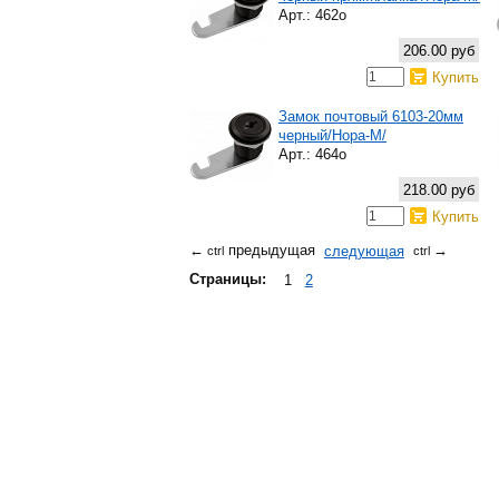
Арт.: 462о
206.00 руб
Купить
Замок почтовый 6103-20мм
черный/Нора-М/
Арт.: 464о
218.00 руб
Купить
предыдущая
следующая
←
→
ctrl
ctrl
Страницы:
1
2