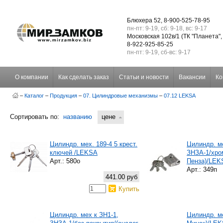
Блюхера 52, 8-900-525-78-95
пн-пт: 9-19, сб: 9-18, вс: 9-17
Московская 102в/1 (ТК "Планета",
8-922-925-85-25
пн-пт: 9-19, сб-вс: 9-17
О компании
Как сделать заказ
Статьи и новости
Вакансии
Ко
–
Каталог
–
Продукция
–
07. Цилиндровые механизмы
–
07.12 LEKSA
Сортировать по:
названию
цене
Цилиндр. мех. 189-4 5 крест.
Цилиндр. ме
ключей /LEKSA
ЗНЗА-1/хро
Арт.: 580о
Пенза)/LEK
Арт.: 349п
441.00 руб
Купить
Цилиндр. мех к ЗН1-1,
Цилиндр. м