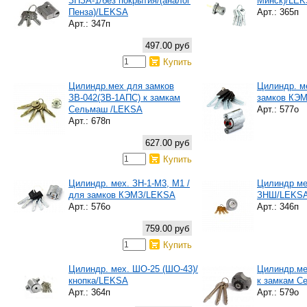
ЗНЗА-1/без покрытия/(аналог
Минск)/LE
Пенза)/LEKSA
Арт.: 365п
Арт.: 347п
497.00 руб
Купить
Цилиндр.мех для замков
Цилиндр. м
ЗВ-042(ЗВ-1АПС) к замкам
замков КЭ
Сельмаш /LEKSA
Арт.: 577о
Арт.: 678п
627.00 руб
Купить
Цилиндр. мех. ЗН-1-М3, М1 /
Цилиндр мех
для замков КЭМЗ/LEKSA
ЗНШ/LEKS
Арт.: 576о
Арт.: 346п
759.00 руб
Купить
Цилиндр. мех. ШО-25 (ШО-43)/
Цилиндр.ме
кнопка/LEKSA
к замкам С
Арт.: 364п
Арт.: 579о