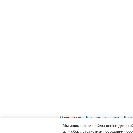
О компании
Как сделать заказ
Конт
Мы используем файлы cookie для работ
©
2026 «Мир замков»
для сбора статистики посещений чер