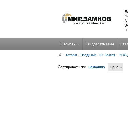
Б
пн
М
8
пн
О компании
Как сделать заказ
Стат
–
Каталог
–
Продукция
–
27. Крепеж
–
27.06
Сортировать по:
названию
цене