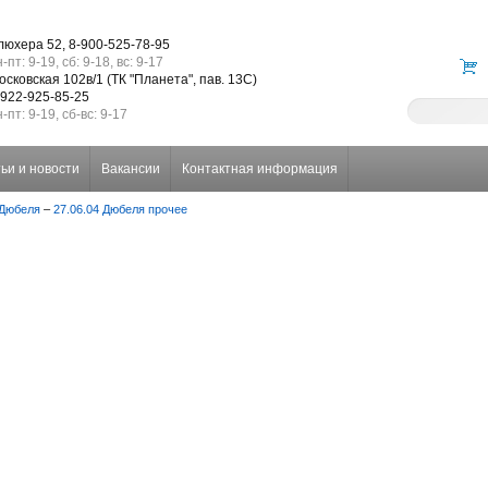
люхера 52, 8-900-525-78-95
-пт: 9-19, сб: 9-18, вс: 9-17
осковская 102в/1 (ТК "Планета", пав. 13С)
-922-925-85-25
-пт: 9-19, сб-вс: 9-17
ьи и новости
Вакансии
Контактная информация
 Дюбеля
–
27.06.04 Дюбеля прочее