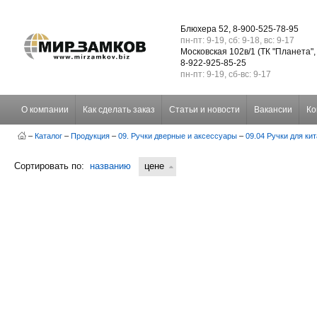
Блюхера 52, 8-900-525-78-95
пн-пт: 9-19, сб: 9-18, вс: 9-17
Московская 102в/1 (ТК "Планета",
8-922-925-85-25
пн-пт: 9-19, сб-вс: 9-17
О компании
Как сделать заказ
Статьи и новости
Вакансии
Ко
–
Каталог
–
Продукция
–
09. Ручки дверные и аксессуары
–
09.04 Ручки для ки
Сортировать по:
названию
цене