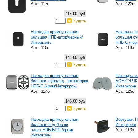
Арт.: 117о
Арт.: 122о
114.00 руб
Купить
Накладка прямоугольная
Накладка п
большая НПБ-шток/черный/
большая су
Интеркрон/
НПБ-С /чер
Арт.: 115о
Арт.: 118о
141.00 руб
Купить
Накладка прямоугольная
Накладка о
большая сувальд. автошторка
БОН-СЭ ЧК 
НПБ-С /хром/Интеркрон/
Интеркрон/
Арт.: 124о
Арт.: 129о
146.00 руб
Купить
Накладка прямоугольная
Вертушок П
большая под броню
Интеркрон/
пласт.НПБ-БРП /хром/
Арт.: 113о
Интеркрон/