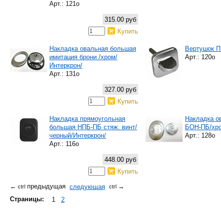
Арт.: 121о
315.00 руб
Купить
Накладка овальная большая
Вертушок П
имитация брони /хром/
Арт.: 120о
Интеркрон/
Арт.: 131о
327.00 руб
Купить
Накладка прямоугольная
Накладка о
большая НПБ-ПБ стяж. винт/
БОН-ПБ/хро
черный/Интеркрон/
Арт.: 128о
Арт.: 116о
448.00 руб
Купить
предыдущая
следующая
←
→
ctrl
ctrl
Страницы:
1
2