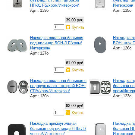
сувальд. с пласт. шторкой
сувальд. ш
НП-01 FS/хром/Интеркрон/
Интеркрон/
Арт.: 139о
Арт.: 135о
39.00 руб
Купить
Накладка овальная большая
Накладка о
под цилиндр БОН-Л F/хром/
БОН шток F
Интеркрон/
Арт.: 126о
Арт.: 127о
61.00 руб
Купить
Накладка овальная большая с
Накладка п
подпруж.пласт. шторкой БОН-
большая по
СПА/хром/Интеркрон/
хром/Интер
Арт.: 130о
Арт.: 123о
83.00 руб
Купить
Накладка прямоугольная
Накладка п
большая под цилиндр НПБ-Л /
большая НП
черный/Интеркрон/
Интеркрон/