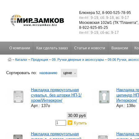
Блюхера 52, 8-900-525-78-95
пн-пт: 9-19, сб: 9-18, вс: 9-17
Московская 102в/1 (ТК "Планета",
8-922-925-85-25
пн-пт: 9-19, сб-вс: 9-17
О компании
Как сделать заказ
Статьи и новости
Вакансии
Ко
–
Каталог
–
Продукция
–
09. Ручки дверные и аксессуары
–
09.06 Ручки, аксес
Сортировать по:
названию
цене
Накладка прямоугольная
Накладка п
сувальд. без шторки НП-1/
цилиндр НП
хром/Интеркрон/
Интеркрон/
Арт.: 137о
Арт.: 138о
30.00 руб
Купить
Накладка прямоугольная
Накладка п