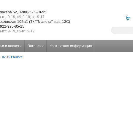
люхера 52, 8-900-525-78-95
-пт: 9-19, сб: 9-18, вс: 9-17
осковская 102в/1 (ТК "Планета", пав. 13С)
-922-925-85-25
-пт: 9-19, сб-вс: 9-17
ьи и новости
Вакансии
Контактная информация
–
02.15 Palidore