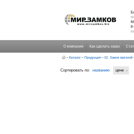
Б
пн
М
8
пн
О компании
Как сделать заказ
Стат
–
Каталог
–
Продукция
–
02. Замок врезной
Сортировать по:
названию
цене