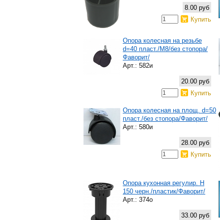
8.00 руб
Купить
Опора колесная на резьбе
d=40 пласт./М8/без стопора/
Фаворит/
Арт.: 582и
20.00 руб
Купить
Опора колесная на площ. d=50
пласт./без стопора/Фаворит/
Арт.: 580и
28.00 руб
Купить
Опора кухонная регулир. H
150 черн./пластик/Фаворит/
Арт.: 374о
33.00 руб