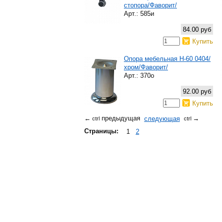
стопора/Фаворит/
Арт.: 585и
84.00 руб
Купить
Опора мебельная Н-60 0404/
хром/Фаворит/
Арт.: 370о
92.00 руб
Купить
предыдущая
следующая
←
→
ctrl
ctrl
Страницы:
1
2