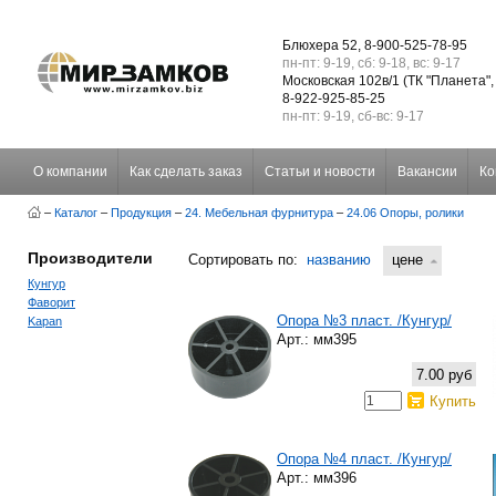
Блюхера 52, 8-900-525-78-95
пн-пт: 9-19, сб: 9-18, вс: 9-17
Московская 102в/1 (ТК "Планета",
8-922-925-85-25
пн-пт: 9-19, сб-вс: 9-17
О компании
Как сделать заказ
Статьи и новости
Вакансии
Ко
–
Каталог
–
Продукция
–
24. Мебельная фурнитура
–
24.06 Опоры, ролики
Производители
Сортировать по:
названию
цене
Кунгур
Фаворит
Опора №3 пласт. /Кунгур/
Kapan
Арт.: мм395
7.00 руб
Купить
Опора №4 пласт. /Кунгур/
Арт.: мм396