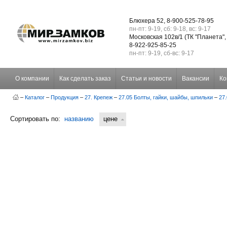
Блюхера 52, 8-900-525-78-95
пн-пт: 9-19, сб: 9-18, вс: 9-17
Московская 102в/1 (ТК "Планета",
8-922-925-85-25
пн-пт: 9-19, сб-вс: 9-17
О компании
Как сделать заказ
Статьи и новости
Вакансии
Ко
–
Каталог
–
Продукция
–
27. Крепеж
–
27.05 Болты, гайки, шайбы, шпильки
–
27
Сортировать по:
названию
цене