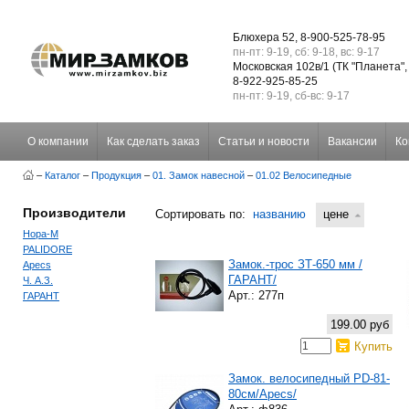
Блюхера 52, 8-900-525-78-95
пн-пт: 9-19, сб: 9-18, вс: 9-17
Московская 102в/1 (ТК "Планета",
8-922-925-85-25
пн-пт: 9-19, сб-вс: 9-17
О компании
Как сделать заказ
Статьи и новости
Вакансии
Ко
–
Каталог
–
Продукция
–
01. Замок навесной
–
01.02 Велосипедные
Производители
Сортировать по:
названию
цене
Нора-М
PALIDORE
Замок.-трос ЗТ-650 мм /
Apecs
ГАРАНТ/
Ч. А.З.
Арт.: 277п
ГАРАНТ
199.00 руб
Купить
Замок. велосипедный PD-81-
80см/Apecs/