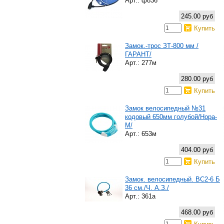
Арт.: ф836
245.00 руб
Купить
Замок.-трос ЗТ-800 мм /
ГАРАНТ/
Арт.: 277м
280.00 руб
Купить
Замок велосипедный №31
кодовый 650мм голубой/Нора-
М/
Арт.: 653м
404.00 руб
Купить
Замок. велосипедный. ВС2-6 Б
36 см./Ч. А.З./
Арт.: 361а
468.00 руб