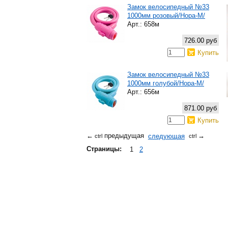
Замок велосипедный №33
1000мм розовый/Нора-М/
Арт.: 658м
726.00 руб
Купить
Замок велосипедный №33
1000мм голубой/Нора-М/
Арт.: 656м
871.00 руб
Купить
предыдущая
следующая
←
→
ctrl
ctrl
Страницы:
1
2