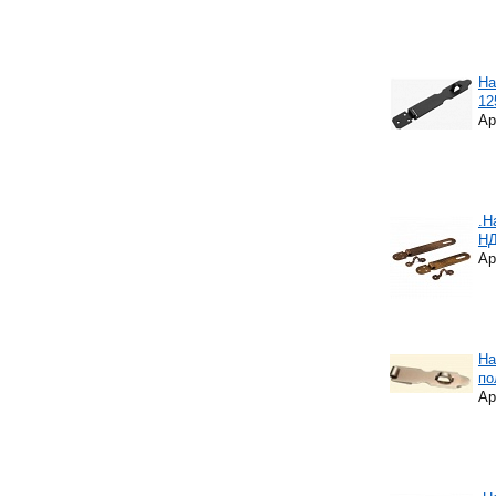
На
12
Ар
.Н
НД
Ар
На
по
Ар