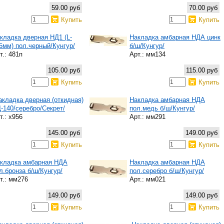
59.00 руб
70.00 руб
Купить
Купить
кладка дверная НД1 (L-
Накладка амбарная НДА цинк
5мм) пол.черный/Кунгур/
б/ш/Кунгур/
т.: 481п
Арт.: мм134
105.00 руб
115.00 руб
Купить
Купить
акладка дверная (откидная)
Накладка амбарная НДА
-140/серебро/Секрет/
пол.медь б/ш/Кунгур/
т.: х956
Арт.: мм291
145.00 руб
149.00 руб
Купить
Купить
кладка амбарная НДА
Накладка амбарная НДА
л.бронза б/ш/Кунгур/
пол.серебро б/ш/Кунгур/
т.: мм276
Арт.: мм021
149.00 руб
149.00 руб
Купить
Купить