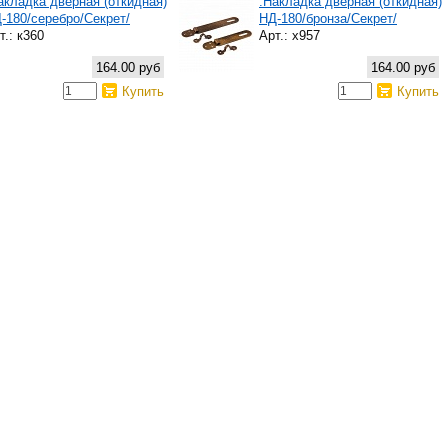
акладка дверная (откидная)
.Накладка дверная (откидная)
-180/серебро/Секрет/
НД-180/бронза/Секрет/
т.: к360
Арт.: х957
164.00 руб
164.00 руб
Купить
Купить