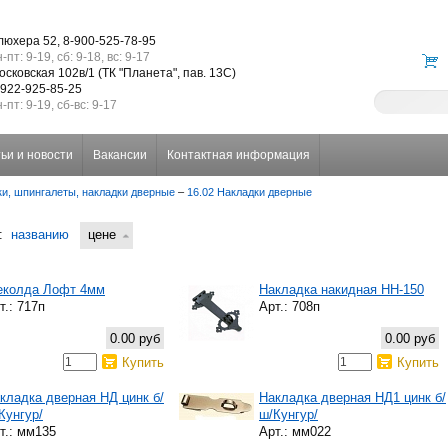
люхера 52, 8-900-525-78-95
-пт: 9-19, сб: 9-18, вс: 9-17
осковская 102в/1 (ТК "Планета", пав. 13С)
-922-925-85-25
-пт: 9-19, сб-вс: 9-17
ьи и новости
Вакансии
Контактная информация
ки, шпингалеты, накладки дверные
–
16.02 Накладки дверные
:
названию
цене
колда Лофт 4мм
Накладка накидная НН-150
т.: 717п
Арт.: 708п
0.00 руб
0.00 руб
Купить
Купить
кладка дверная НД цинк б/
Накладка дверная НД1 цинк б/
Кунгур/
ш/Кунгур/
т.: мм135
Арт.: мм022