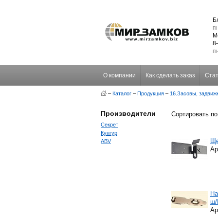
Б
пн
М
8
пн
О компании
Как сделать заказ
Стат
–
Каталог
–
Продукция
–
16.Засовы, задвиж
Производители
Сортировать по
Секрет
Кунгур
Ще
ABV
Ар
На
ш/
Ар