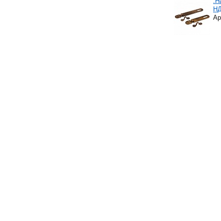
.Н
НД
Ар