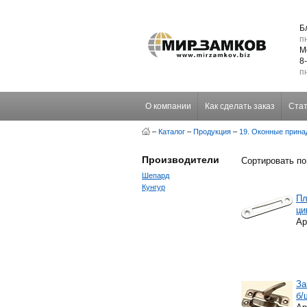
Б
пн
М
8
пн
О компании
Как сделать заказ
Стат
–
Каталог
–
Продукция
–
19. Оконные прина
Производители
Сортировать по
Шепард
Кунгур
Пл
ци
Ар
За
б/