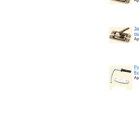
Ар
За
по
Ар
Ру
Ку
Ар