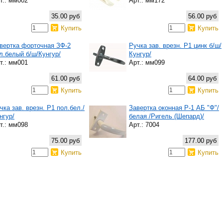
т.: мм002
Арт.: мм172
35.00 руб
56.00 руб
Купить
Купить
вертка форточная ЗФ-2
Ручка зав. врезн. Р1 цинк б/ш/
л.белый б/ш/Кунгур/
Кунгур/
т.: мм001
Арт.: мм099
61.00 руб
64.00 руб
Купить
Купить
чка зав. врезн. Р1 пол.бел./
Завертка оконная Р-1 АБ "Ф"/
нгур/
белая /Ригель (Шепард)/
т.: мм098
Арт.: 7004
75.00 руб
177.00 руб
Купить
Купить