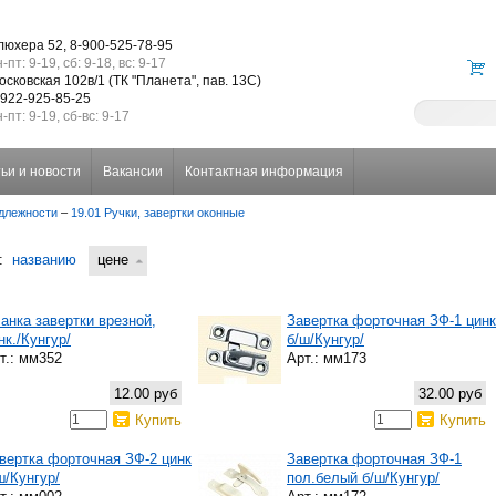
люхера 52, 8-900-525-78-95
-пт: 9-19, сб: 9-18, вс: 9-17
осковская 102в/1 (ТК "Планета", пав. 13С)
-922-925-85-25
-пт: 9-19, сб-вс: 9-17
ьи и новости
Вакансии
Контактная информация
длежности
–
19.01 Ручки, завертки оконные
:
названию
цене
анка завертки врезной,
Завертка форточная ЗФ-1 цинк
нк./Кунгур/
б/ш/Кунгур/
т.: мм352
Арт.: мм173
12.00 руб
32.00 руб
Купить
Купить
вертка форточная ЗФ-2 цинк
Завертка форточная ЗФ-1
ш/Кунгур/
пол.белый б/ш/Кунгур/