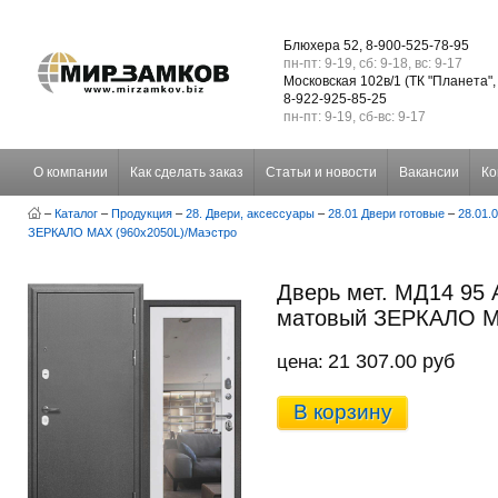
Блюхера 52, 8-900-525-78-95
пн-пт: 9-19, сб: 9-18, вс: 9-17
Московская 102в/1 (ТК "Планета",
8-922-925-85-25
пн-пт: 9-19, сб-вс: 9-17
О компании
Как сделать заказ
Статьи и новости
Вакансии
Ко
–
Каталог
–
Продукция
–
28. Двери, аксессуары
–
28.01 Двери готовые
–
28.01.
ЗЕРКАЛО МАХ (960х2050L)/Маэстро
Дверь мет. МД14 95 
матовый ЗЕРКАЛО МА
21 307.00 руб
цена:
В корзину