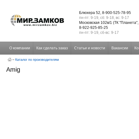
Блюхера 52, 8-900-525-78-95
пн-пт: 9-19, сб: 9-18, вс: 9-17
Московская 102в/1 (ТК "Планета",
8-922-925-85-25
пн-пт: 9-19, сб-вс: 9-17
О компании
Как сделать заказ
Статьи и новости
Вакансии
Ко
–
Каталог по производителям
Amig