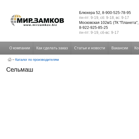
Блюхера 52, 8-900-525-78-95
пн-пт: 9-19, сб: 9-18, вс: 9-17
Московская 102в/1 (ТК "Планета",
8-922-925-85-25
пн-пт: 9-19, сб-вс: 9-17
О компании
Как сделать заказ
Статьи и новости
Вакансии
Ко
–
Каталог по производителям
Сельмаш