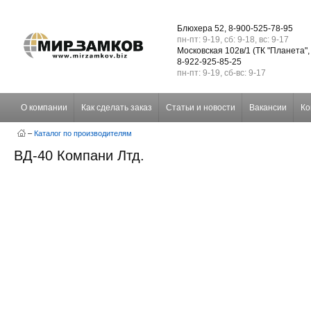
Блюхера 52, 8-900-525-78-95
пн-пт: 9-19, сб: 9-18, вс: 9-17
Московская 102в/1 (ТК "Планета",
8-922-925-85-25
пн-пт: 9-19, сб-вс: 9-17
О компании
Как сделать заказ
Статьи и новости
Вакансии
Ко
–
Каталог по производителям
ВД-40 Компани Лтд.