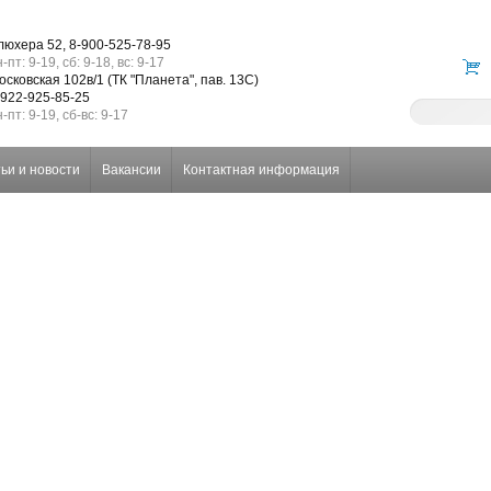
люхера 52, 8-900-525-78-95
-пт: 9-19, сб: 9-18, вс: 9-17
осковская 102в/1 (ТК "Планета", пав. 13С)
-922-925-85-25
-пт: 9-19, сб-вс: 9-17
ьи и новости
Вакансии
Контактная информация