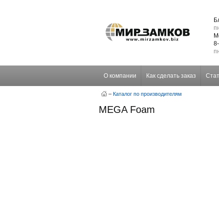
Б
пн
М
8
пн
О компании
Как сделать заказ
Стат
–
Каталог по производителям
MEGA Foam