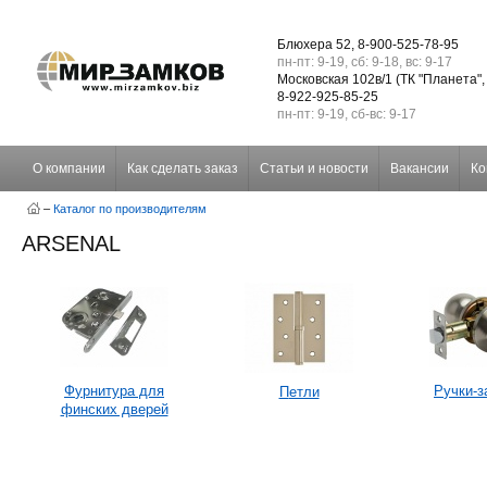
Блюхера 52, 8-900-525-78-95
пн-пт: 9-19, сб: 9-18, вс: 9-17
Московская 102в/1 (ТК "Планета",
8-922-925-85-25
пн-пт: 9-19, сб-вс: 9-17
О компании
Как сделать заказ
Статьи и новости
Вакансии
Ко
–
Каталог по производителям
ARSENAL
фурнитура для
ручки-
петли
финских дверей