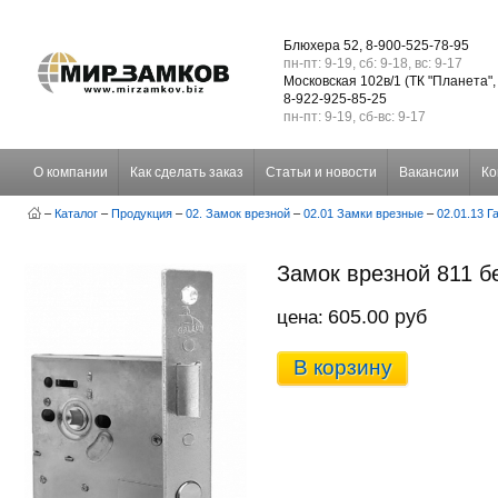
Блюхера 52, 8-900-525-78-95
пн-пт: 9-19, сб: 9-18, вс: 9-17
Московская 102в/1 (ТК "Планета",
8-922-925-85-25
пн-пт: 9-19, сб-вс: 9-17
О компании
Как сделать заказ
Статьи и новости
Вакансии
Ко
–
Каталог
–
Продукция
–
02. Замок врезной
–
02.01 Замки врезные
–
02.01.13 Г
Замок врезной 811 бе
605.00 руб
цена:
В корзину